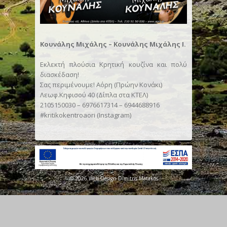
Κουνάλης Μιχάλης – Κουνάλης Μιχάλης Ι.
Εκλεκτή πλούσια Κρητική κουζίνα και πολύ
διασκέδαση!
Σας περιμένουμε! Αόρη (Πρώην Κονάκι)
Λεωφ.Κηφισού 40 (Δίπλα στα ΚΤΕΛ)
2105150030 – 6976617314 – 6944688916
#kritikokentroaori (Instagram)
© 2026 Web Design Dimitris Matakos