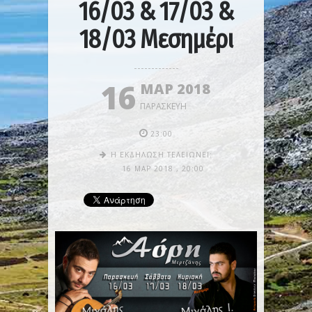
16/03 & 17/03 &
18/03 Μεσημέρι
16
ΜΑΡ 2018
ΠΑΡΑΣΚΕΥΉ
23:00
Η ΕΚΔΉΛΩΣΗ ΤΕΛΕΙΏΝΕΙ:
16 ΜΑΡ 2018
,
20:00