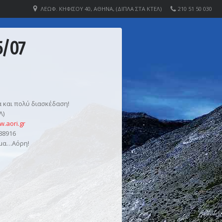
ΛΕΩΦ. ΚΗΦΙΣΟΎ 40, ΑΘΉΝΑ, (ΔΊΠΛΑ ΣΤΑ ΚΤΕΛ)
210 51 50 030
5/07
α και πολύ διασκέδαση!
Λ)
.aori.gr
88916
ομα…Αόρη!