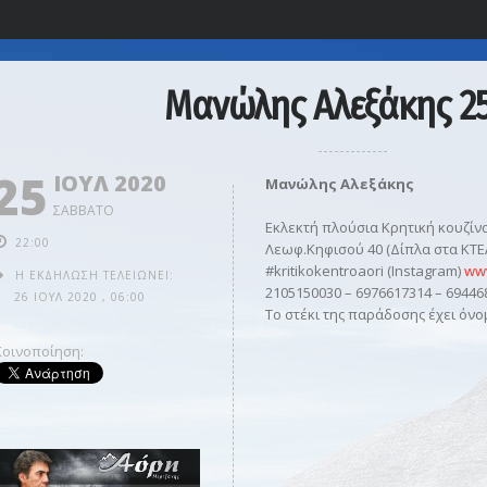
Μανώλης Αλεξάκης 2
25
ΙΟΥΛ 2020
Μανώλης Αλεξάκης
ΣΆΒΒΑΤΟ
Εκλεκτή πλούσια Κρητική κουζίν
22:00
Λεωφ.Κηφισού 40 (Δίπλα στα ΚΤΕ
#kritikokentroaori (Instagram)
www
Η ΕΚΔΉΛΩΣΗ ΤΕΛΕΙΏΝΕΙ:
2105150030 – 6976617314 – 69446
26 ΙΟΥΛ 2020
,
06:00
Το στέκι της παράδοσης έχει όν
Κοινοποίηση: