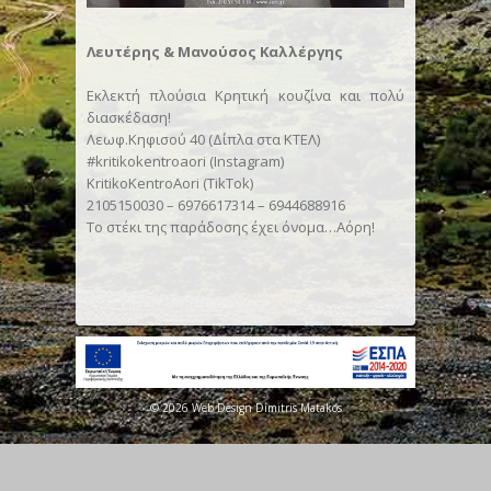
Λευτέρης & Μανούσος Καλλέργης
Εκλεκτή πλούσια Κρητική κουζίνα και πολύ
διασκέδαση!
Λεωφ.Κηφισού 40 (Δίπλα στα ΚΤΕΛ)
#kritikokentroaori (Instagram)
KritikoKentroAori (TikTok)
2105150030 – 6976617314 – 6944688916
Το στέκι της παράδοσης έχει όνομα…Αόρη!
© 2026 Web Design Dimitris Matakos