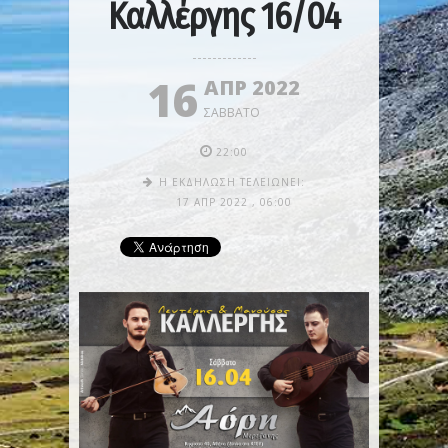
Καλλέργης 16/04
16
ΑΠΡ 2022
ΣΆΒΒΑΤΟ
22:00
Η ΕΚΔΉΛΩΣΗ ΤΕΛΕΙΏΝΕΙ:
17 ΑΠΡ 2022
,
06:00