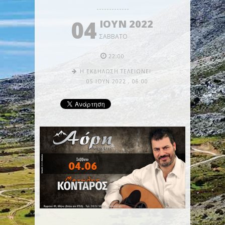
04
ΙΟΥΝ 2022
ΣΆΒΒΑΤΟ
22:00
Η ΕΚΔΉΛΩΣΗ ΤΕΛΕΙΏΝΕΙ:
05 ΙΟΥΝ 2022
,
06:00