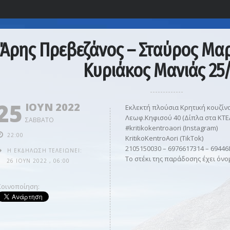
Άρης Πρεβεζάνος – Σταύρος Μα
Κυριάκος Μανιάς 25
25
ΙΟΥΝ 2022
Εκλεκτή πλούσια Κρητική κουζίν
Λεωφ.Κηφισού 40 (Δίπλα στα ΚΤΕ
ΣΆΒΒΑΤΟ
#kritikokentroaori (Instagram)
22:00
KritikoKentroAori (TikTok)
2105150030 – 6976617314 – 69446
Η ΕΚΔΉΛΩΣΗ ΤΕΛΕΙΏΝΕΙ:
Το στέκι της παράδοσης έχει όν
26 ΙΟΥΝ 2022
,
06:00
Κοινοποίηση: