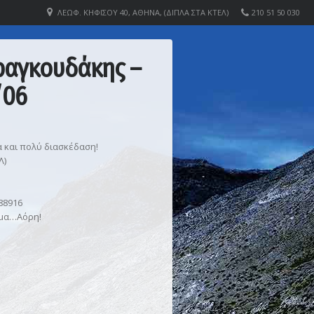
ΛΕΩΦ. ΚΗΦΙΣΟΎ 40, ΑΘΉΝΑ, (ΔΊΠΛΑ ΣΤΑ ΚΤΕΛ)
210 51 50 030
ραγκουδάκης –
/06
α και πολύ διασκέδαση!
Λ)
88916
ομα…Αόρη!