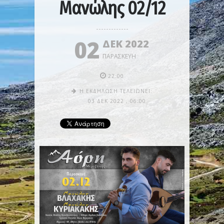
Μανώλης 02/12
02
ΔΕΚ 2022
ΠΑΡΑΣΚΕΥΉ
22:00
Η ΕΚΔΉΛΩΣΗ ΤΕΛΕΙΏΝΕΙ:
03 ΔΕΚ 2022
,
06:00