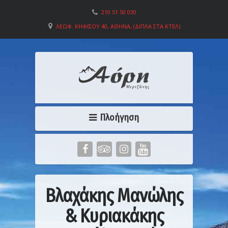
210 51 50 030
ΛΕΩΦ. ΚΗΦΙΣΟΎ 40, ΑΘΉΝΑ, (ΔΊΠΛΑ ΣΤΑ ΚΤΕΛ)
Πλοήγηση
Βλαχάκης Μανώλης
& Κυριακάκης