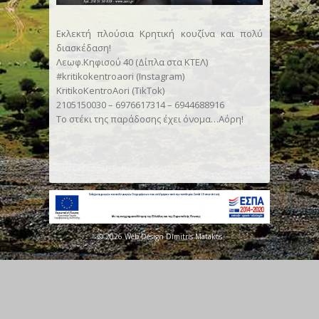
Εκλεκτή πλούσια Κρητική κουζίνα και πολύ
διασκέδαση!
Λεωφ.Κηφισού 40 (Δίπλα στα ΚΤΕΛ)
#kritikokentroaori (Instagram)
KritikoKentroAori (TikTok)
2105150030 – 6976617314 – 6944688916
Το στέκι της παράδοσης έχει όνομα…Αόρη!
© 2026 Web Design Dimitris Matakos