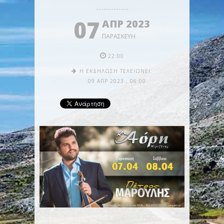
07
ΑΠΡ 2023
ΠΑΡΑΣΚΕΥΉ
22:00
Η ΕΚΔΉΛΩΣΗ ΤΕΛΕΙΏΝΕΙ:
09 ΑΠΡ 2023
,
06:00