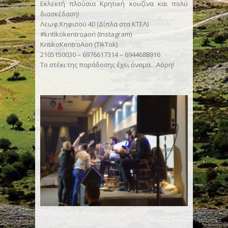
Εκλεκτή πλούσια Κρητική κουζίνα και πολύ
διασκέδαση!
Λεωφ.Κηφισού 40 (Δίπλα στα ΚΤΕΛ)
#kritikokentroaori (Instagram)
KritikoKentroAori (TikTok)
2105150030 – 6976617314 – 6944688916
Το στέκι της παράδοσης έχει όνομα…Αόρη!