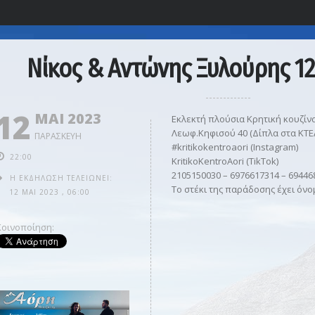
Νίκος & Αντώνης Ξυλούρης 12
12
ΜΑΙ 2023
Εκλεκτή πλούσια Κρητική κουζίν
Λεωφ.Κηφισού 40 (Δίπλα στα ΚΤΕ
ΠΑΡΑΣΚΕΥΉ
#kritikokentroaori (Instagram)
22:00
KritikoKentroAori (TikTok)
2105150030 – 6976617314 – 69446
Η ΕΚΔΉΛΩΣΗ ΤΕΛΕΙΏΝΕΙ:
Το στέκι της παράδοσης έχει όν
12 ΜΑΙ 2023
,
06:00
Κοινοποίηση: