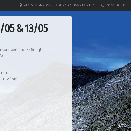
ΛΕΩΦ. ΚΗΦΙΣΟΎ 40, ΑΘΉΝΑ, (ΔΊΠΛΑ ΣΤΑ ΚΤΕΛ)
210 51 50 030
/05 & 13/05
α και πολύ διασκέδαση!
Λ)
88916
ομα…Αόρη!